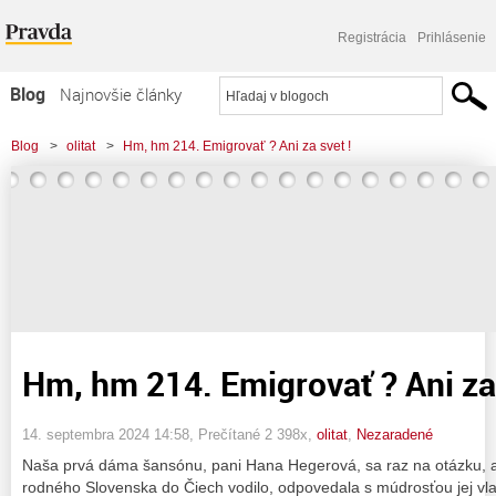
Registrácia
Prihlásenie
Blog
Najnovšie články
Najčítanejšie články
Blog
>
olitat
>
Hm, hm 214. Emigrovať ? Ani za svet !
Najkomentovanejšie články
Zoznam blogov
Komerčné blogy
Hm, hm 214. Emigrovať ? Ani za 
14. septembra 2024 14:58
, Prečítané 2 398x,
olitat
,
Nezaradené
Naša prvá dáma šansónu, pani Hana Hegerová, sa raz na otázku, ak
rodného Slovenska do Čiech vodilo, odpovedala s múdrosťou jej vla