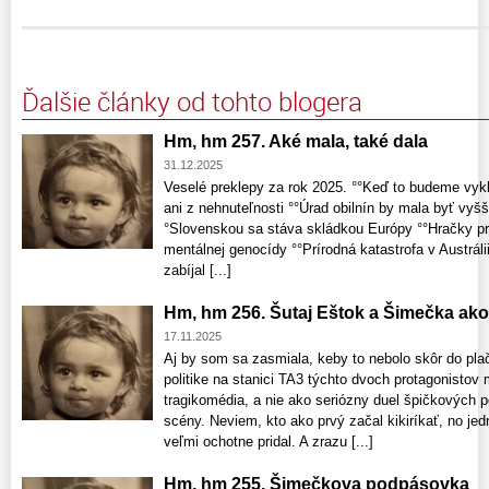
Ďalšie články od tohto blogera
Hm, hm 257. Aké mala, také dala
31.12.2025
Veselé preklepy za rok 2025. °°Keď to budeme vyk
ani z nehnuteľnosti °°Úrad obilnín by mala byť vyš
°Slovenskou sa stáva skládkou Európy °°Hračky pr
mentálnej genocídy °°Prírodná katastrofa v Austrál
zabíjal [...]
Hm, hm 256. Šutaj Eštok a Šimečka ako
17.11.2025
Aj by som sa zasmiala, keby to nebolo skôr do plač
politike na stanici TA3 týchto dvoch protagonistov m
tragikomédia, a nie ako seriózny duel špičkových p
scény. Neviem, kto ako prvý začal kikiríkať, no jed
veľmi ochotne pridal. A zrazu [...]
Hm, hm 255. Šimečkova podpásovka