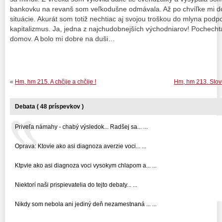
bankovku na revanš som veľkodušne odmávala. Až po chvíľke mi do
situácie. Akurát som totiž nechtiac aj svojou troškou do mlyna podp
kapitalizmus. Ja, jedna z najchudobnejších východniarov! Pochecht
domov. A bolo mi dobre na duši…
«
Hm, hm 215. A chčije a chčije !
Hm, hm 213. Slov
Debata ( 48 príspevkov )
Priveľa námahy - chabý výsledok... Radšej sa... ...
Oprava: Ktovie ako asi diagnoza averzie voci... ...
Ktpvie ako asi diagnoza voci vysokym chlapom a... ...
Niektorí naši prispievatelia do tejto debaty... ...
Nikdy som nebola ani jediný deň nezamestnaná ... ...