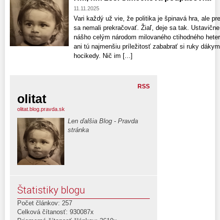
11.11.2025
Vari každý už vie, že politika je špinavá hra, ale p
sa nemali prekračovať. Žiaľ, deje sa tak. Ustavične.
nášho celým národom milovaného ctihodného heter
ani tú najmenšiu príležitosť zababrať si ruky dák
hocikedy. Nič im [...]
RSS
olitat
olitat.blog.pravda.sk
Len ďalšia Blog - Pravda
stránka
Štatistiky blogu
Počet článkov: 257
Celková čítanosť: 930087x