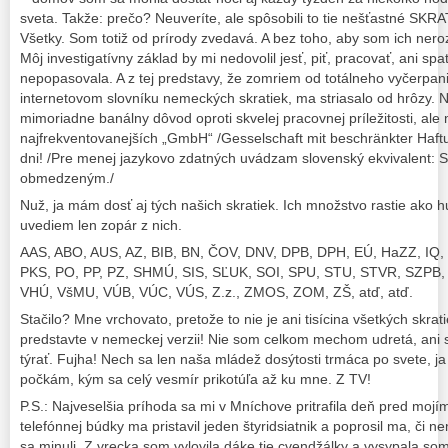
sveta. Takže: prečo? Neuveríte, ale spôsobili to tie nešťastné SKRA
Všetky. Som totiž od prírody zvedavá. A bez toho, aby som ich neroz
Môj investigatívny základ by mi nedovolil jesť, piť, pracovať, ani spa
nepopasovala. A z tej predstavy, že zomriem od totálneho vyčerpa
internetovom slovníku nemeckých skratiek, ma striasalo od hrôzy. N
mimoriadne banálny dôvod oproti skvelej pracovnej príležitosti, ale
najfrekventovanejších „GmbH“ /Gesselschaft mit beschränkter Haftu
dni! /Pre menej jazykovo zdatných uvádzam slovenský ekvivalent: 
obmedzeným./
Nuž, ja mám dosť aj tých našich skratiek. Ich množstvo rastie ako h
uvediem len zopár z nich.
AAS, ABO, AUS, AZ, BIB, BN, ČOV, DNV, DPB, DPH, EÚ, HaZZ, IQ
PKS, PO, PP, PZ, SHMÚ, SIS, SĽUK, SOI, SPU, STU, STVR, SZPB, 
VHÚ, VšMU, VÚB, VÚC, VÚS, Z.z., ZMOS, ZOM, ZŠ, atď, atď.
Stačilo? Mne vrchovato, pretože to nie je ani tisícina všetkých skrati
predstavte v nemeckej verzii! Nie som celkom mechom udretá, ani
týrať. Fujha! Nech sa len naša mládež dosýtosti trmáca po svete, ja
počkám, kým sa celý vesmír prikotúľa až ku mne. Z TV!
P.S.: Najveselšia príhoda sa mi v Mníchove pritrafila deň pred mojí
telefónnej búdky ma pristavil jeden štyridsiatnik a poprosil ma, či
sa minuli. Z vrecka som vylovila dáke tie cvendžálky a vysypala s