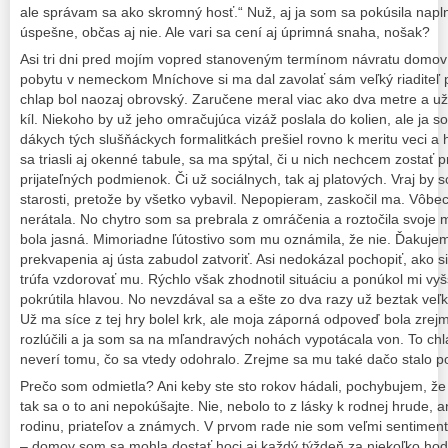
ale správam sa ako skromný hosť.“ Nuž, aj ja som sa pokúsila napln
úspešne, občas aj nie. Ale vari sa cení aj úprimná snaha, nošak?
Asi tri dni pred mojím vopred stanoveným termínom návratu domo
pobytu v nemeckom Mníchove si ma dal zavolať sám veľký riaditeľ 
chlap bol naozaj obrovský. Zaručene meral viac ako dva metre a 
kíl. Niekoho by už jeho omračujúca vizáž poslala do kolien, ale ja s
dákych tých slušňáckych formalitkách prešiel rovno k meritu veci 
sa triasli aj okenné tabule, sa ma spýtal, či u nich nechcem zostať 
prijateľných podmienok. Či už sociálnych, tak aj platových. Vraj by 
starosti, pretože by všetko vybavil. Nepopieram, zaskočil ma. Vôb
nerátala. No chytro som sa prebrala z omráčenia a roztočila svoje
bola jasná. Mimoriadne ľútostivo som mu oznámila, že nie. Ďakujem, 
prekvapenia aj ústa zabudol zatvoriť. Asi nedokázal pochopiť, ako 
trúfa vzdorovať mu. Rýchlo však zhodnotil situáciu a ponúkol mi v
pokrútila hlavou. No nevzdával sa a ešte zo dva razy už beztak veľ
Už ma síce z tej hry bolel krk, ale moja záporná odpoveď bola zrejm
rozlúčili a ja som sa na mľandravých nohách vypotácala von. To c
neverí tomu, čo sa vtedy odohralo. Zrejme sa mu také dačo stalo p
Prečo som odmietla? Ani keby ste sto rokov hádali, pochybujem, že 
tak sa o to ani nepokúšajte. Nie, nebolo to z lásky k rodnej hrude, a
rodinu, priateľov a známych. V prvom rade nie som veľmi sentimen
– domov som sa mohla dostať hoci aj každý týždeň za niekoľko hodí