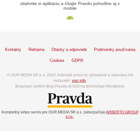
stiahnite si aplikáciu a čítajte Pravdu pohodlne aj v
mobile
Kontakty
Reklama
Otázky a odpovede
Podmienky používania
Cookies
GDPR
© OUR MEDIA SR a. s. 2026. Autorské práva sú vyhradené a vykonáva ich
vydavateľ,
viac info
.
Blogovací systém Blog.Pravda.sk beží na technológií Wordpress.
Kompletný video servis pre OUR MEDIA SR a.s. zabezpečuje
ARBERTO GROUP
s.r.o.
.