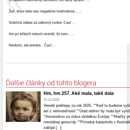
S clankom viacmenej suhlasim, len keby spravil... ...
Žiaľ, dnes letia viac negatívne hodnotenia.... ...
Srdečná vďaka za odborný rozbor. Cau! ...
Ani po toľkých rokoch nezistil, že som... ...
Neskoro, ale predsa... Čau! ...
Ďalšie články od tohto blogera
Hm, hm 257. Aké mala, také dala
31.12.2025
Veselé preklepy za rok 2025. °°Keď to budeme vyk
ani z nehnuteľnosti °°Úrad obilnín by mala byť vyš
°Slovenskou sa stáva skládkou Európy °°Hračky pr
mentálnej genocídy °°Prírodná katastrofa v Austrál
zabíjal [...]