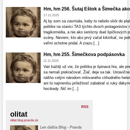
Hm, hm 256. Šutaj Eštok a Šimečka ako
17.11.2025
Aj by som sa zasmiala, keby to nebolo skôr do plač
politike na stanici TA3 týchto dvoch protagonistov m
tragikomédia, a nie ako seriózny duel špičkových p
scény. Neviem, kto ako prvý začal kikiríkať, no jed
veľmi ochotne pridal. A zrazu [...]
Hm, hm 255. Šimečkova podpásovka
11.11.2025
Vari každý už vie, že politika je špinavá hra, ale p
sa nemali prekračovať. Žiaľ, deje sa tak. Ustavične.
nášho celým národom milovaného ctihodného heter
ani tú najmenšiu príležitosť zababrať si ruky dák
hocikedy. Nič im [...]
RSS
olitat
olitat.blog.pravda.sk
Len ďalšia Blog - Pravda