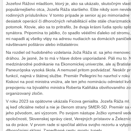
Jozefovi Rážovi mladšom, ktorý je, ako sa ukázalo, skutočným vla
populárnejšieho otca, Jozefa Ráža staršieho. Ešte nikdy som nevide
rodinných príslušníkov. V tomto prípade je senior aj po mimoriadn
desiatok operácií či dlhoročných rehabilitácií ešte stále charizmatic
potomok. Ktovie, ako sa to pritrafilo, že dvaja krásni ľudia spolu sp
synátora. Pripomína to jablko, čo spadlo véééľmi ďaleko od stromu
mi napadli aj všetky vtipy na adresu nudiacich sa domácich paničiek
návštevami poštárov alebo inštalatérov.
Na rozdiel od hudobného vzdelania Joža Ráža st. sa jeho menovec 
dráhou. Je jasné, že to má v hlave dobre usporiadané. Páli mu to. 
medzinárodné podnikanie na Ekonomickej univerzite, ale aj Bratisl
Paneurópska vysoká škola. A nemusel pritom podvádzať. Neskôr pr
funkcií, najmä v štátnej službe. Premiér Pellegrini ho navrhol v rok
Kiskovi na post ministra vnútra, ale ten jeho nomináciu odmietol 
prepojeniu na bývalého ministra Roberta Kaliňáka obviňovaného zo
organizovaný zločin.
V roku 2023 sa opätovne ukázala Ficova genialita. Jozefa Ráža ml.
aj keď oficiálne nebol a nie je členom strany SMER-SD. Premiér sa
jeho pôvodom, ani výzorom. Po svojom nástupe Jožko vymenil vede
spoločnosti, Slovenskej správy ciest, Verejných prístavov a Železníc 
sa do práce. V prvom rade si spočítal aktíva svojho rezortu a vytypova
dlhoročnými sklzmi. Zanedbané cesty, mosty, tunely…