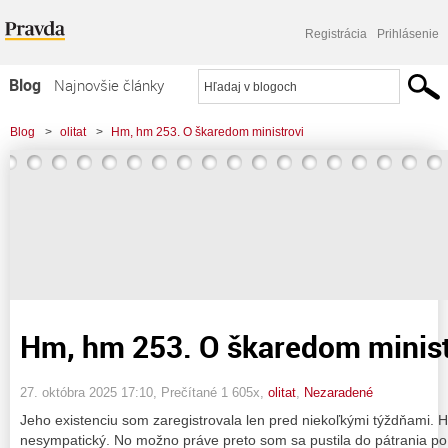
Registrácia
Prihlásenie
Blog
Najnovšie články
Najčítanejšie články
Blog
>
olitat
>
Hm, hm 253. O škaredom ministrovi
Najkomentovanejšie články
Zoznam blogov
Komerčné blogy
Hm, hm 253. O škaredom minist
27. októbra 2025 17:10
, Prečítané 1 605x,
olitat
,
Nezaradené
Jeho existenciu som zaregistrovala len pred niekoľkými týždňami. 
nesympatický. No možno práve preto som sa pustila do pátrania po 