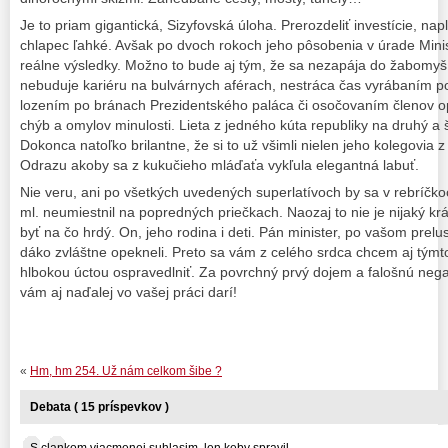
Je to priam gigantická, Sizyfovská úloha. Prerozdeliť investície, na
chlapec ľahké. Avšak po dvoch rokoch jeho pôsobenia v úrade Mini
reálne výsledky. Možno to bude aj tým, že sa nezapája do žabomyšíc
nebuduje kariéru na bulvárnych aférach, nestráca čas vyrábaním p
lozením po bránach Prezidentského paláca či osočovaním členov o
chýb a omylov minulosti. Lieta z jedného kúta republiky na druhý a 
Dokonca natoľko brilantne, že si to už všimli nielen jeho kolegovia z
Odrazu akoby sa z kukučieho mláďaťa vykľula elegantná labuť.
Nie veru, ani po všetkých uvedených superlatívoch by sa v rebríčk
ml. neumiestnil na popredných priečkach. Naozaj to nie je nijaký kr
byť na čo hrdý. On, jeho rodina i deti. Pán minister, po vašom prelus
dáko zvláštne opekneli. Preto sa vám z celého srdca chcem aj tým
hlbokou úctou ospravedlniť. Za povrchný prvý dojem a falošnú nega
vám aj naďalej vo vašej práci darí!
«
Hm, hm 254. Už nám celkom šibe ?
Debata ( 15 príspevkov )