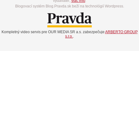
vydavateľ,
viac info
.
Blogovací systém Blog.Pravda.sk beží na technológií Wordpress.
Kompletný video servis pre OUR MEDIA SR a.s. zabezpečuje
ARBERTO GROUP
s.r.o.
.