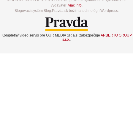
vydavateľ,
viac info
.
Blogovací systém Blog.Pravda.sk beží na technológií Wordpress.
Kompletný video servis pre OUR MEDIA SR a.s. zabezpečuje
ARBERTO GROUP
s.r.o.
.