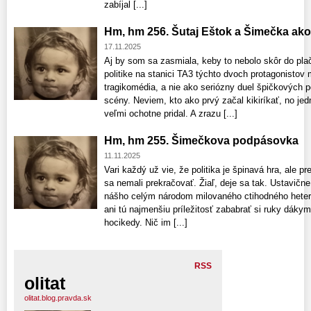
zabíjal [...]
Hm, hm 256. Šutaj Eštok a Šimečka ako
17.11.2025
Aj by som sa zasmiala, keby to nebolo skôr do plač
politike na stanici TA3 týchto dvoch protagonistov m
tragikomédia, a nie ako seriózny duel špičkových p
scény. Neviem, kto ako prvý začal kikiríkať, no jed
veľmi ochotne pridal. A zrazu [...]
Hm, hm 255. Šimečkova podpásovka
11.11.2025
Vari každý už vie, že politika je špinavá hra, ale p
sa nemali prekračovať. Žiaľ, deje sa tak. Ustavične.
nášho celým národom milovaného ctihodného heter
ani tú najmenšiu príležitosť zababrať si ruky dák
hocikedy. Nič im [...]
RSS
olitat
olitat.blog.pravda.sk