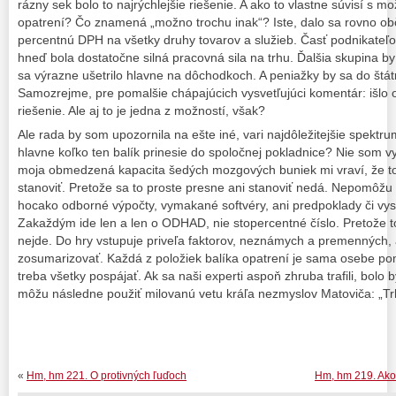
rázny sek bolo to najrýchlejšie riešenie. A ako to vlastne súvisí s 
opatrení? Čo znamená „možno trochu inak“? Iste, dalo sa rovno obč
percentnú DPH na všetky druhy tovarov a služieb. Časť podnikateľo
hneď bola dostatočne silná pracovná sila na trhu. Ďalšia skupina b
sa výrazne ušetrilo hlavne na dôchodkoch. A peniažky by sa do štátn
Samozrejme, pre pomalšie chápajúcich vysvetľujúci komentár: išlo 
riešenie. Ale aj to je jedna z možností, však?
Ale rada by som upozornila na ešte iné, vari najdôležitejšie spektr
hlavne koľko ten balík prinesie do spoločnej pokladnice? Nie som 
moja obmedzená kapacita šedých mozgových buniek mi vraví, že to
stanoviť. Pretože sa to proste presne ani stanoviť nedá. Nepomôžu š
hocako odborné výpočty, vymakané softvéry, ani predpoklady či v
Zakaždým ide len a len o ODHAD, nie stopercentné číslo. Pretože to
nejde. Do hry vstupuje priveľa faktorov, neznámych a premenných, 
zosumarizovať. Každá z položiek balíka opatrení je sama osebe pome
treba všetky pospájať. Ak sa naši experti aspoň zhruba trafili, bolo b
môžu následne použiť milovanú vetu kráľa nezmyslov Matoviča: „Trh
«
Hm, hm 221. O protivných ľuďoch
Hm, hm 219. Ako 