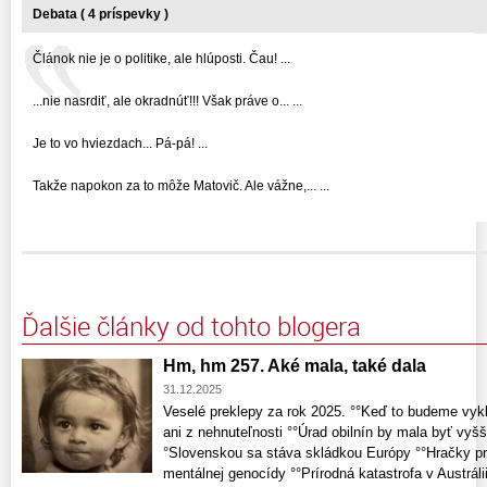
Debata ( 4 príspevky )
Článok nie je o politike, ale hlúposti. Čau! ...
...nie nasrdiť, ale okradnúť!!! Však práve o... ...
Je to vo hviezdach... Pá-pá! ...
Takže napokon za to môže Matovič. Ale vážne,... ...
Ďalšie články od tohto blogera
Hm, hm 257. Aké mala, také dala
31.12.2025
Veselé preklepy za rok 2025. °°Keď to budeme vyk
ani z nehnuteľnosti °°Úrad obilnín by mala byť vyš
°Slovenskou sa stáva skládkou Európy °°Hračky pr
mentálnej genocídy °°Prírodná katastrofa v Austrál