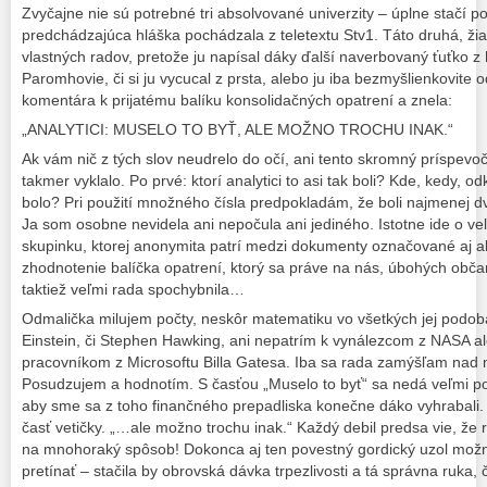
Zvyčajne nie sú potrebné tri absolvované univerzity – úplne stačí p
predchádzajúca hláška pochádzala z teletextu Stv1. Táto druhá, žia
vlastných radov, pretože ju napísal dáky ďalší naverbovaný ťuťko 
Paromhovie, či si ju vycucal z prsta, alebo ju iba bezmyšlienkovite o
komentára k prijatému balíku konsolidačných opatrení a znela:
„ANALYTICI: MUSELO TO BYŤ, ALE MOŽNO TROCHU INAK.“
Ak vám nič z tých slov neudrelo do očí, ani tento skromný príspevoč
takmer vyklalo. Po prvé: ktorí analytici to asi tak boli? Kde, kedy, o
bolo? Pri použití množného čísla predpokladám, že boli najmenej dvaj
Ja som osobne nevidela ani nepočula ani jediného. Istotne ide o 
skupinku, ktorej anonymita patrí medzi dokumenty označované aj ako
zhodnotenie balíčka opatrení, ktorý sa práve na nás, úbohých obča
taktiež veľmi rada spochybnila…
Odmalička milujem počty, neskôr matematiku vo všetkých jej podobá
Einstein, či Stephen Hawking, ani nepatrím k vynálezcom z NASA
pracovníkom z Microsoftu Billa Gatesa. Iba sa rada zamýšľam n
Posudzujem a hodnotím. S časťou „Muselo to byť“ sa nedá veľmi pol
aby sme sa z toho finančného prepadliska konečne dáko vyhrabali
časť vetičky. „…ale možno trochu inak.“ Každý debil predsa vie, že r
na mnohoraký spôsob! Dokonca aj ten povestný gordický uzol mož
pretínať – stačila by obrovská dávka trpezlivosti a tá správna ruka, 