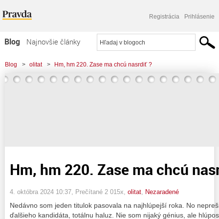
Registrácia
Prihlásenie
Blog
Najnovšie články
Najčítanejšie články
Blog
>
olitat
>
Hm, hm 220. Zase ma chcú nasrdiť ?
Najkomentovanejšie články
Zoznam blogov
Komerčné blogy
Hm, hm 220. Zase ma chcú nasr
4. októbra 2024 10:37
, Prečítané 2 015x,
olitat
,
Nezaradené
Nedávno som jeden titulok pasovala na najhlúpejší roka. No nepreš
ďalšieho kandidáta, totálnu haluz. Nie som nijaký génius, ale hlúpo